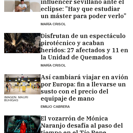
influencer sevillano ante el
eclipse: "Hay que estudiar
un máster para poder verlo"
MARÍA CRISOL
Disfrutan de un espectáculo
pirotécnico y acaban
heridos: 27 afectados y 11 en
la Unidad de Quemados
MARÍA CRISOL
Así cambiará viajar en avión
por Europa: fin a llevarse un
susto con el precio del
equipaje de mano
IMAGEN: MAURI
BUHIGAS
EMILIO CABRERA
El vozarrón de Mónica
Naranjo desafía al paso del
tiempo en el Tío Pepe