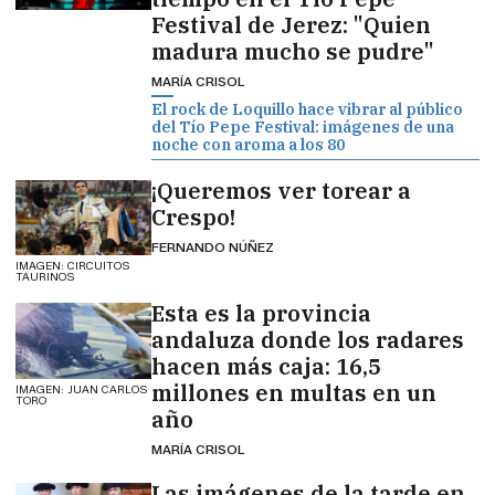
Festival de Jerez: "Quien
madura mucho se pudre"
MARÍA CRISOL
El rock de Loquillo hace vibrar al público
del Tío Pepe Festival: imágenes de una
noche con aroma a los 80
¡Queremos ver torear a
Crespo!
FERNANDO NÚÑEZ
IMAGEN: CIRCUITOS
TAURINOS
Esta es la provincia
andaluza donde los radares
hacen más caja: 16,5
millones en multas en un
IMAGEN: JUAN CARLOS
TORO
año
MARÍA CRISOL
Las imágenes de la tarde en