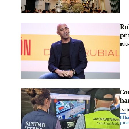
Ru
pr
EMIL
Co
han
EMIL
El h
posit