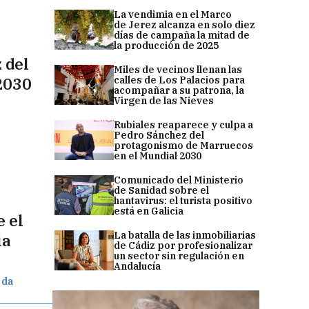
La vendimia en el Marco
de Jerez alcanza en solo diez
días de campaña la mitad de
la producción de 2025
 del
Miles de vecinos llenan las
calles de Los Palacios para
2030
acompañar a su patrona, la
Virgen de las Nieves
Rubiales reaparece y culpa a
Pedro Sánchez del
protagonismo de Marruecos
en el Mundial 2030
Comunicado del Ministerio
de Sanidad sobre el
hantavirus: el turista positivo
está en Galicia
 el
La batalla de las inmobiliarias
ia
de Cádiz por profesionalizar
un sector sin regulación en
Andalucía
 da