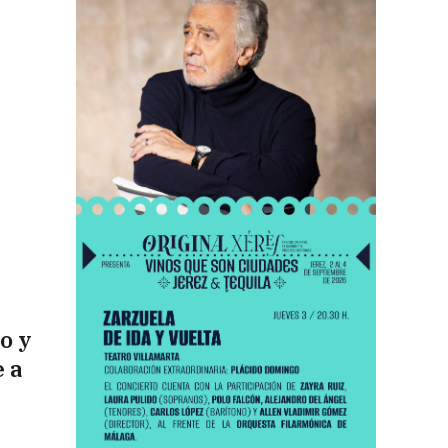
o y
 a