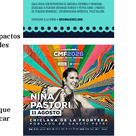
 pactos
des
 que
car