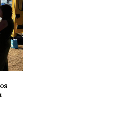
los
u