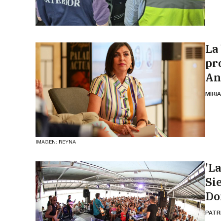
La 
pr
An
MÍRI
IMAGEN: REYNA
'L
Si
Do
PATR