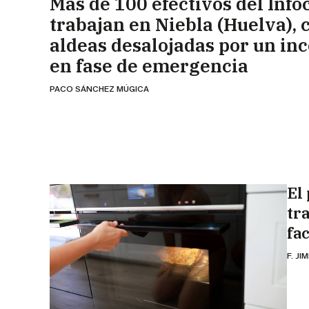
Más de 100 efectivos del Info
trabajan en Niebla (Huelva), 
aldeas desalojadas por un in
en fase de emergencia
PACO SÁNCHEZ MÚGICA
El 
tr
fa
F. JI