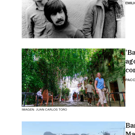
EMIL
'B
ag
co
PACO
IMAGEN: JUAN CARLOS TORO
Ba
Ma