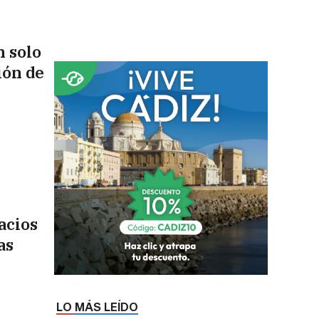
n solo
ión de
acios
as
LO MÁS LEÍDO