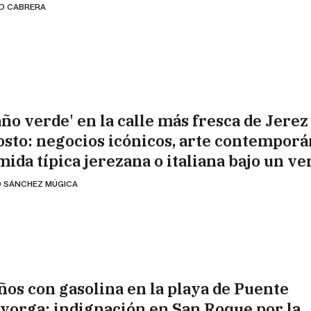
IO CABRERA
año verde' en la calle más fresca de Jerez
osto: negocios icónicos, arte contemporá
mida típica jerezana o italiana bajo un ve
 SÁNCHEZ MÚGICA
ños con gasolina en la playa de Puente
yorga: indignación en San Roque por la