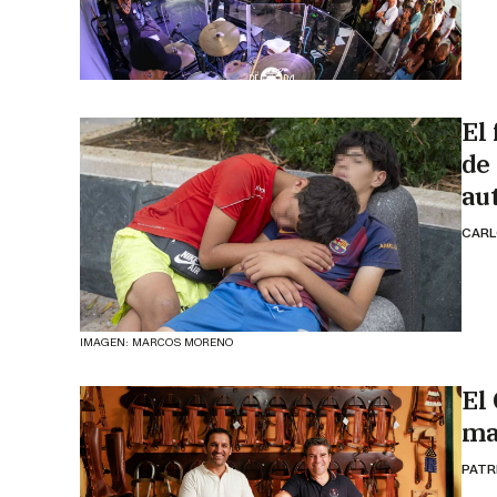
El
de
au
CARL
IMAGEN: MARCOS MORENO
El
ma
PATR