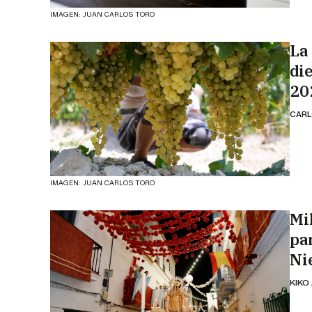
IMAGEN: JUAN CARLOS TORO
La
di
20
CARL
IMAGEN: JUAN CARLOS TORO
Mil
pa
Ni
KIKO