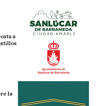
osta a
stillos
re la