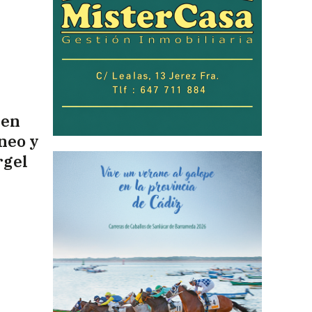
 en
neo y
rgel