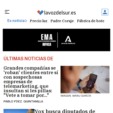
Precio luz
Padre Coraje
Fábrica de botellas
Es noticia
ÚLTIMAS NOTICIAS DE
Grandes compañías se
'roban' clientes entre sí
con sospechosas
empresas de
telemarketing, que
insultan si les pillas:
"Vete a tomar por..."
IMAGEN: MANU GARCÍA
PABLO FDEZ. QUINTANILLA
Vox busca diputados de