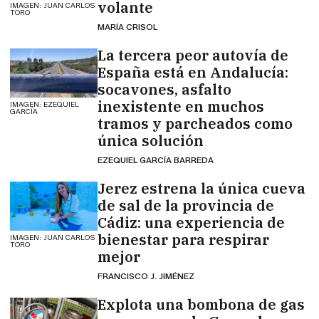
volante
IMAGEN: JUAN CARLOS
TORO
MARÍA CRISOL
La tercera peor autovía de
España está en Andalucía:
socavones, asfalto
inexistente en muchos
IMAGEN: EZEQUIEL
GARCÍA
tramos y parcheados como
única solución
EZEQUIEL GARCÍA BARREDA
Jerez estrena la única cueva
de sal de la provincia de
Cádiz: una experiencia de
bienestar para respirar
IMAGEN: JUAN CARLOS
TORO
mejor
FRANCISCO J. JIMÉNEZ
Explota una bombona de gas