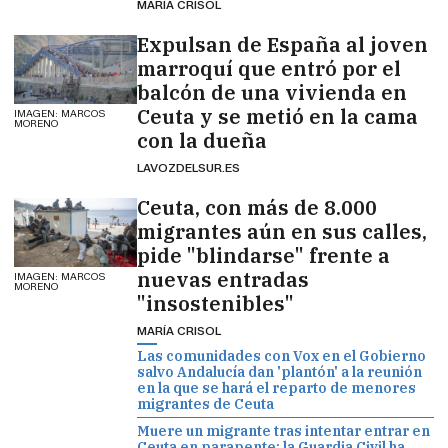
MARÍA CRISOL
Expulsan de España al joven
marroquí que entró por el
balcón de una vivienda en
Ceuta y se metió en la cama
IMAGEN: MARCOS
MORENO
con la dueña
LAVOZDELSUR.ES
Ceuta, con más de 8.000
migrantes aún en sus calles,
pide "blindarse" frente a
nuevas entradas
IMAGEN: MARCOS
MORENO
"insostenibles"
MARÍA CRISOL
Las comunidades con Vox en el Gobierno
salvo Andalucía dan 'plantón' a la reunión
en la que se hará el reparto de menores
migrantes de Ceuta
Muere un migrante tras intentar entrar en
Ceuta en parapente: la Guardia Civil ha