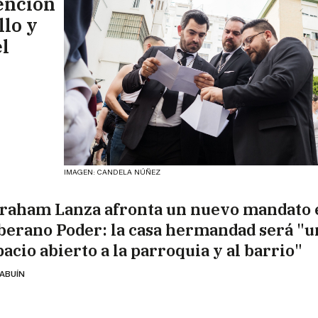
ención
llo y
l
IMAGEN: CANDELA NÚÑEZ
raham Lanza afronta un nuevo mandato 
berano Poder: la casa hermandad será "u
acio abierto a la parroquia y al barrio"
 ABUÍN