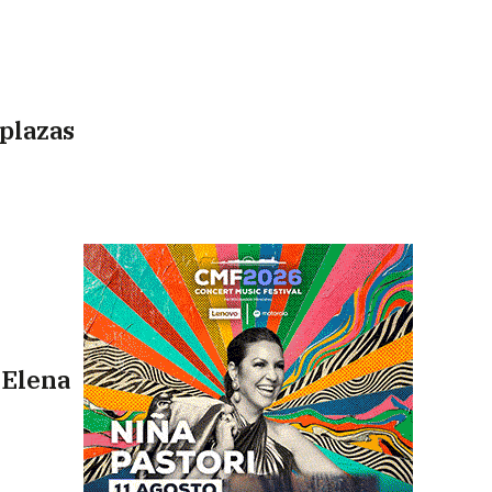
 plazas
, Elena