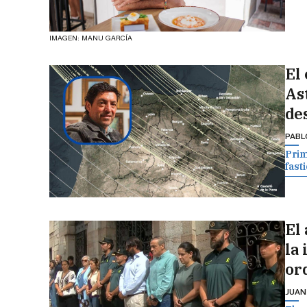
IMAGEN: MANU GARCÍA
El
Ast
de
PABL
Prim
fast
El 
la
or
JUAN