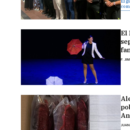
El g
comp
El 
se
fa
F. JI
Al
po
An
JUAN