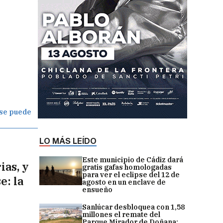
 se puede
LO MÁS LEÍDO
Este municipio de Cádiz dará
ias, y
gratis gafas homologadas
para ver el eclipse del 12 de
e: la
agosto en un enclave de
ensueño
Sanlúcar desbloquea con 1,58
millones el remate del
Parque Mirador de Doñana: