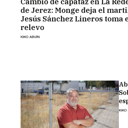
Cambio de capataz en La Red
de Jerez: Monge deja el marti
Jesús Sánchez Lineros toma e
relevo
KIKO ABUÍN
Ab
So
esp
KIKO