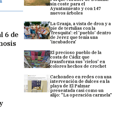
un
sin coste para el
Ayuntamiento y con 147
nuevos árboles
La Granja, a vista de dron y a
pie de tertulias con la
l 6 de
'fresquita': el 'pueblo' dentro
de Jerez que tenía una
nosis
'incubadora'
El precioso pueblo de la
costa de Cádiz que
transforma sus 'cielos' en
colores hechos de crochet
Cachondeo en redes con una
intervención de dulces en la
playa de El Palmar
presentada casi como un
alijo: "La operación carmela"
 y