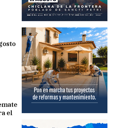
gosto
remate
a el