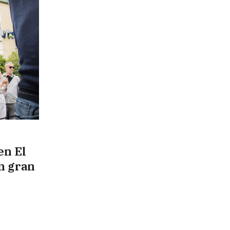
en El
n gran