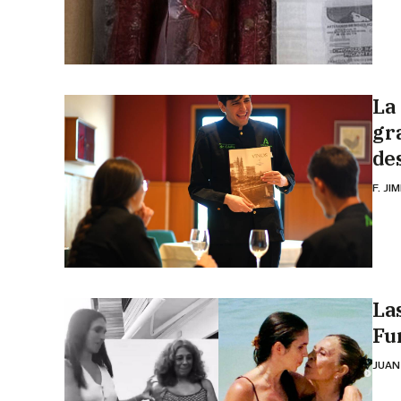
La
gr
de
F. JI
Las
Fur
JUAN