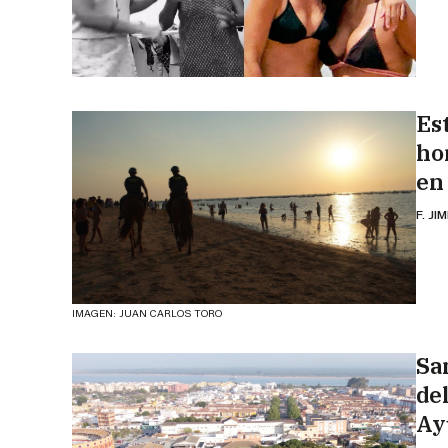
Es
ho
en
F. JI
IMAGEN: JUAN CARLOS TORO
Sa
de
Ay