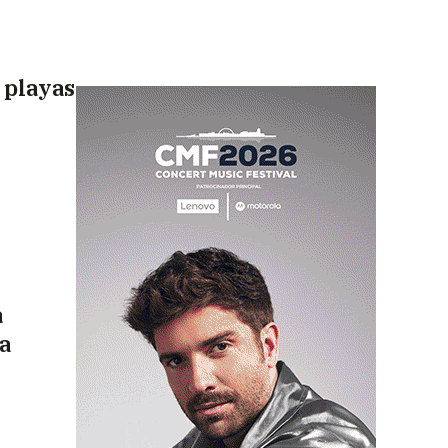
 playas
a
a