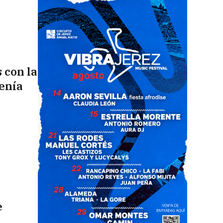
s con la
tenía
e