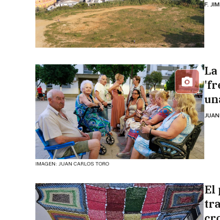
F. JI
La 
'fr
un
JUAN
IMAGEN: JUAN CARLOS TORO
El
tr
cr