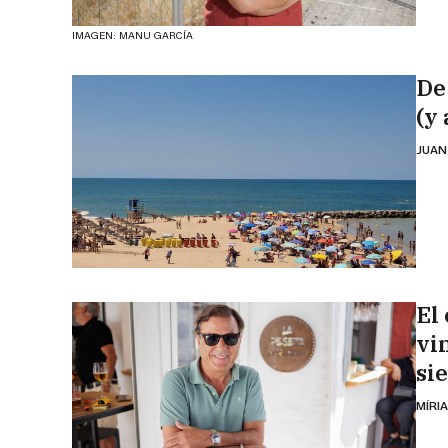
IMAGEN: MANU GARCÍA
De
(y 
JUAN
El
vi
si
MÍRI