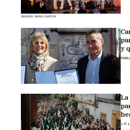
IMAGEN: MANU GARCÍA
Ca
pa
y 
PABL
La
pa
he
J. P.