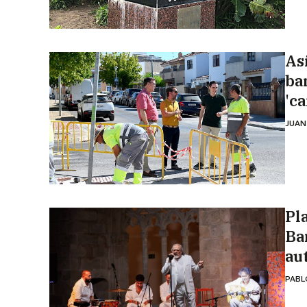
As
ba
'ca
JUAN
Pl
Ba
au
PABL