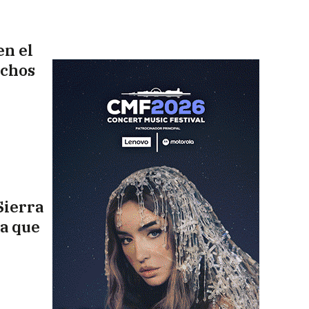
en el
uchos
Sierra
na que