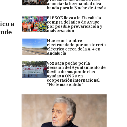
anunciar la hermandad otra
banda para la Noche de Jesús
El PSOE lleva a la Fiscalía la
ico a
compra del ático de Ayuso
por posible prevaricación y
onde
malversación
Muere un hombre
electrocutado por una torreta
eléctrica cerca de la A-4 en
Andalucía
Vox saca pecho por la
decisión del Ayuntamiento de
Sevilla de suspender las
ayudas a ONGs en
cooperación internacional:
"No tenía sentido"