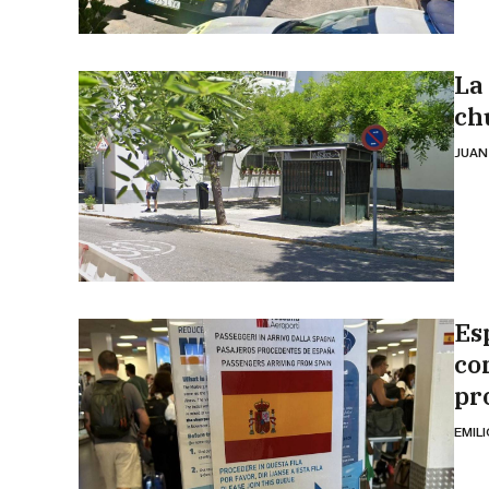
La
ch
JUAN
Es
co
pr
EMIL