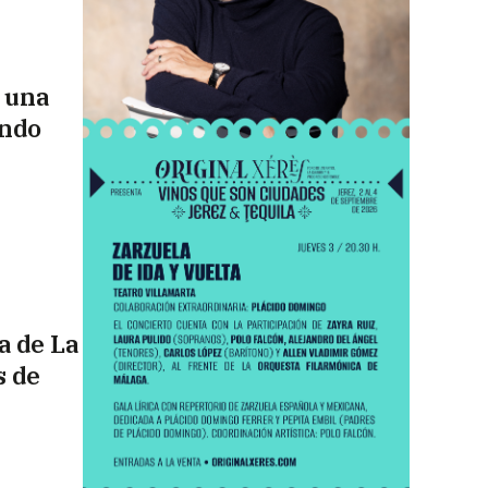
n una
ando
a de La
s de