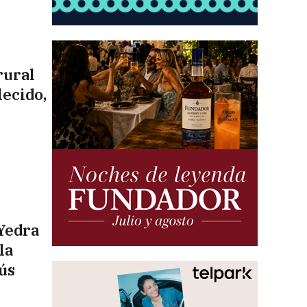
rural
lecido,
Yedra
la
ús