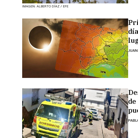
IMAGEN: ALBERTO DÍAZ / EFE
Pr
día
lu
JUAN
De
de
pu
PABL