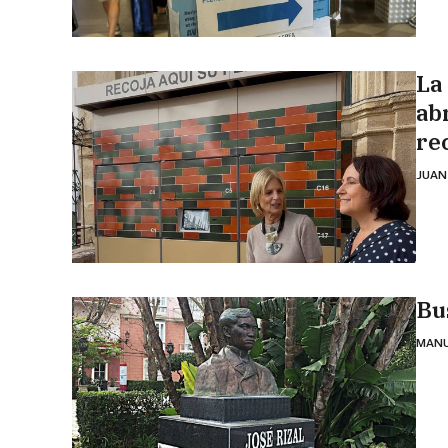
La
ab
re
JUAN
Bu
MANU