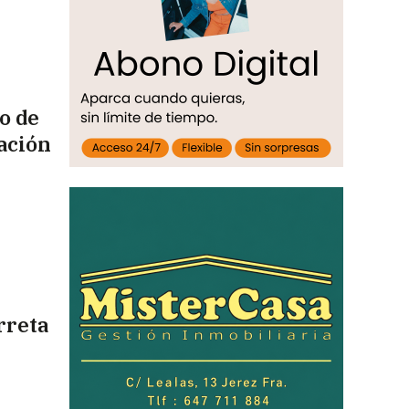
co de
ación
rreta