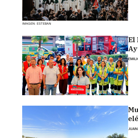
IMAGEN: ESTEBAN
El 
Ay
EMIL
Mu
el
JUAN