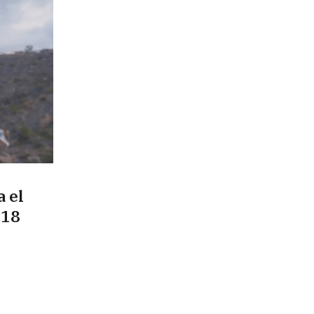
a el
 18