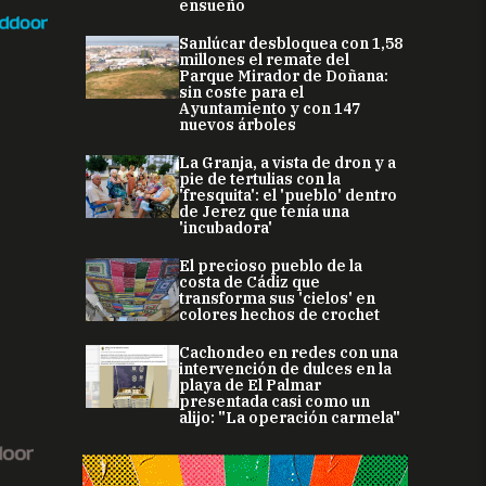
ensueño
Sanlúcar desbloquea con 1,58
millones el remate del
Parque Mirador de Doñana:
sin coste para el
Ayuntamiento y con 147
nuevos árboles
La Granja, a vista de dron y a
pie de tertulias con la
'fresquita': el 'pueblo' dentro
de Jerez que tenía una
'incubadora'
El precioso pueblo de la
costa de Cádiz que
transforma sus 'cielos' en
colores hechos de crochet
Cachondeo en redes con una
intervención de dulces en la
playa de El Palmar
presentada casi como un
alijo: "La operación carmela"