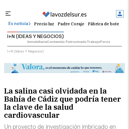
Precio luz
Padre Coraje
Fábrica de botellas
Es noticia
I+N (IDEAS Y NEGOCIOS)
Inmobiliaria
Contenido Patrocinado
Trabajo
Foros
I+n (ideas Y Negocios)
La salina casi olvidada en la
Bahía de Cádiz que podría tener
la clave de la salud
cardiovascular
Un proyecto de investigación imbricado en