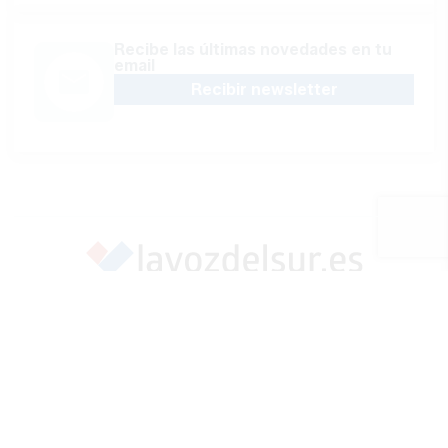
Recibe las últimas novedades en tu
email
Recibir newsletter
Apoya una Andalucía con Voz propia; Protege el
periodismo hecho por periodistas
Hazte socio
SÍGUENOS EN REDES