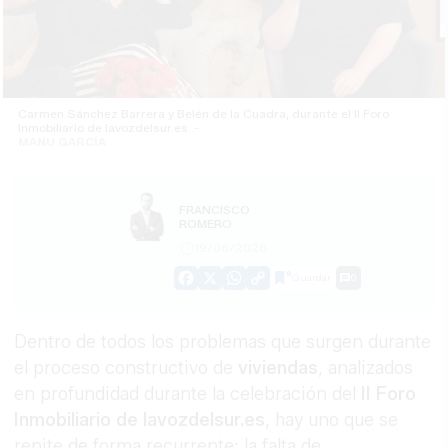
Carmen Sánchez Barrera y Belén de la Cuadra, durante el II Foro
Inmobiliario de lavozdelsur.es. -
MANU GARCÍA
FRANCISCO
ROMERO
19/06/2026
Guardar
0
Facebook
X
WhatsApp
Copy
Link
Dentro de todos los problemas que surgen durante
el proceso constructivo de
viviendas
, analizados
en profundidad durante la celebración del
II Foro
Inmobiliario de lavozdelsur.es
, hay uno que se
repite de forma recurrente: la falta de