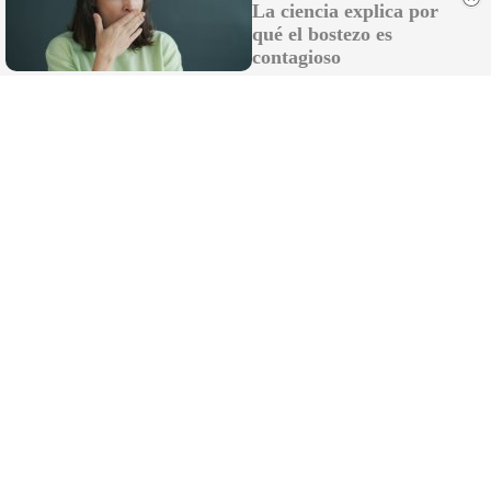
La ciencia explica por
qué el bostezo es
contagioso
Viajes tendencia 2026
¿Quieres viajar en 2026? Mira los destinos más
deseados
DISCOVER WITH
LO MÁS LEÍDO