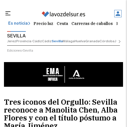
Precio luz
Ceuta
Carreras de caballos
Peque
Es noticia
SEVILLA
Jerez
Provincia Cádiz
Cádiz
Sevilla
Málaga
Huelva
Granada
Córdoba
Jaén
Sev
Ediciones
Sevilla
Tres iconos del Orgullo: Sevilla
reconoce a Manolita Chen, Alba
Flores y con el título póstumo a
María Jiménez