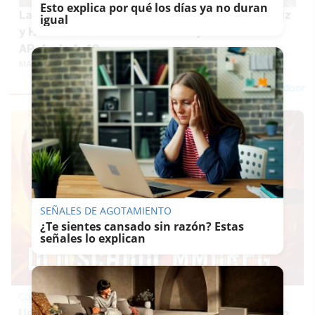
Esto explica por qué los días ya no duran
La salida desde Sevilla hacia las playas de Cádiz
igual
y Huelva se atasca: accidentes y atasco en la
AP-4 y la A-49
MARÍA CRISOL
SEÑALES DE AGOTAMIENTO
¿Te sientes cansado sin razón? Estas
señales lo explican
Corepunk MMORPG
Un verdadero MMORPG de la vieja escuela ¡Cómo