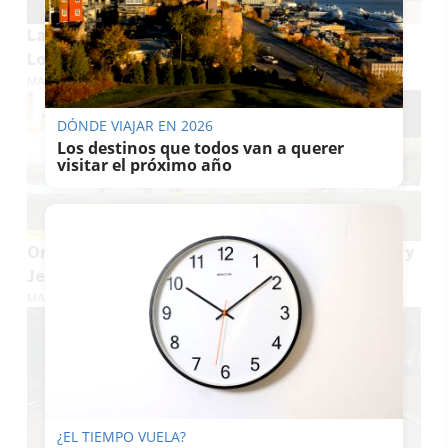
La suerte toca Sevilla: el segundo premio de la
Lotería Nacional se vende en Quinto
MARÍA CRISOL
DÓNDE VIAJAR EN 2026
Los destinos que todos van a querer
visitar el próximo año
Oro mundial de remo para Sevilla: Manuel Cruz y
Jesús Ortega conquistan el Mundial sub19
MARÍA CRISOL
¿EL TIEMPO VUELA?