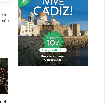
s,
n lo
mbién
a
 el