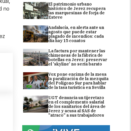
xual,
El patrimonio urbano
d no
histórico de Jerez recupera
las marquesinas de forja de
Esteve
Andalucía, en alerta ante un
agosto que puede estar
uez
plagado de incendios: cada
día hay 15 conatos
La factura por mantener las
chimeneas de la fábrica de
botellas en Jerez: preservar
el 'skyline' no sería barato
Vox pone encima de la mesa
la paralización de la mezquita
del Polígono Sur para hablar
de la tasa turística en Sevilla
UGT denuncia un tijeretazo
en el complemento salarial
de los sanitarios del área de
Jerez y acusa al SAS de
"atraco" a sus trabajadores