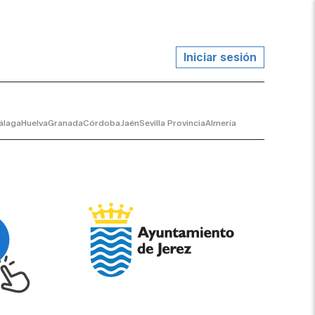
Iniciar sesión
álaga
Huelva
Granada
Córdoba
Jaén
Sevilla Provincia
Almería