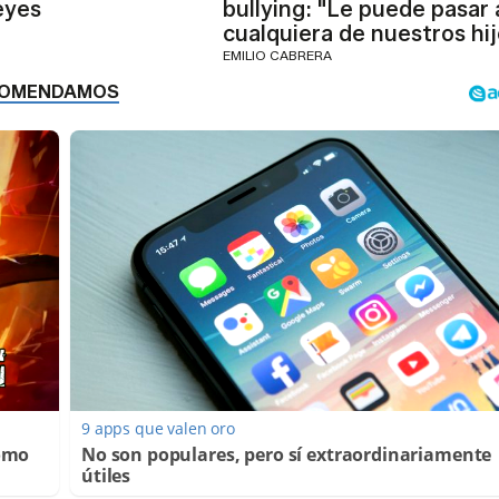
eyes
bullying: "Le puede pasar 
cualquiera de nuestros hij
EMILIO CABRERA
9 apps que valen oro
Cómo
No son populares, pero sí extraordinariamente
útiles