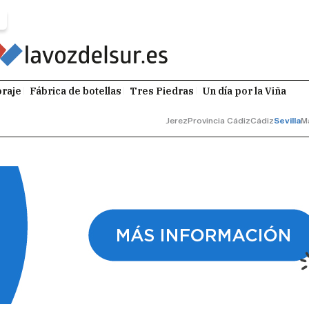
raje
Fábrica de botellas
Tres Piedras
Un día por la Viña
Jerez
Provincia Cádiz
Cádiz
Sevilla
M