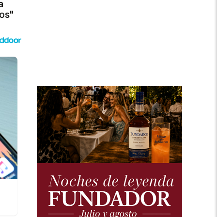
a
os"