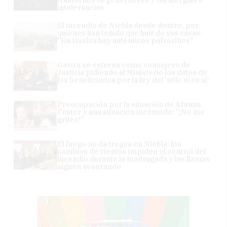
trastornos degenerativos y las alergias e
intolerancias
El incendio de Niebla desde dentro, por
quienes han tenido que huir de sus casas:
"En Huelva hay auténticos polvorines"
Gavira se estrena como consejero de
Justicia pidiendo al Ministerio los datos de
los beneficiados por la ley del 'sólo sí es sí'
Preocupación por la situación de Aramis
Fuster y una situación incómoda: "¡No me
grites!"
El fuego no da tregua en Niebla: los
cambios de vientos impiden el control del
incendio durante la madrugada y las llamas
siguen avanzando