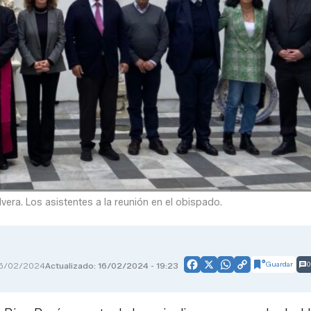
lvera. Los asistentes a la reunión en el obispado.
Guardar
0
6/02/2024
Actualizado: 16/02/2024 - 19:23
Facebook
X
WhatsApp
Copy
Link