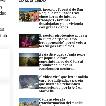
LO MÁS LEÍDO
desa
n
El incendio forestal de San
idad
Roque, estabilizado tras
cinco horas de intenso
trabajo: 19 familias
desalojadas y una vivienda
con graves daños
los
alúa
El sector pirotécnico acusa a
la Junta de "populismo
irresponsable" por el veto a
los fuegos artificiales
Asaja dice que la Junta pone
en jaque al olivar
superintensivo de Cádiz al
prohibir de nuevo la
recolección nocturna
El vídeo viral que les ha salido
caro: identificada la pareja
que mantenía relaciones
conduciendo por la A-7 en
Marbella
Cádiz acelera la
transformación del Muelle