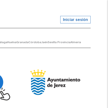
Iniciar sesión
álaga
Huelva
Granada
Córdoba
Jaén
Sevilla Provincia
Almería