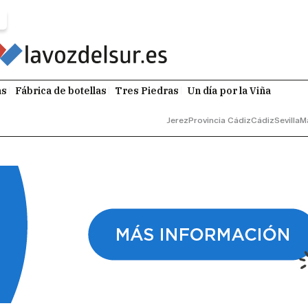
as
Fábrica de botellas
Tres Piedras
Un día por la Viña
Jerez
Provincia Cádiz
Cádiz
Sevilla
M