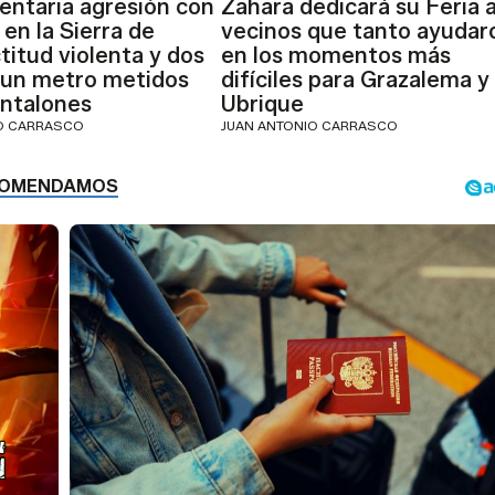
entaria agresión con
Zahara dedicará su Feria a
 en la Sierra de
vecinos que tanto ayudar
titud violenta y dos
en los momentos más
 un metro metidos
difíciles para Grazalema y
antalones
Ubrique
IO CARRASCO
JUAN ANTONIO CARRASCO