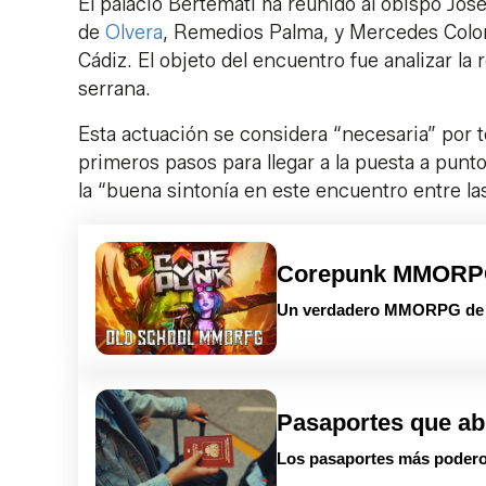
El palacio Bertemati ha reunido al obispo José
de
Olvera
, Remedios Palma, y Mercedes Colom
Cádiz. El objeto del encuentro fue analizar la r
serrana.
Esta actuación se considera “necesaria” por t
primeros pasos para llegar a la puesta a punt
la “buena sintonía en este encuentro entre las
Corepunk MMOR
Un verdadero MMORPG de la
Pasaportes que ab
Los pasaportes más podero