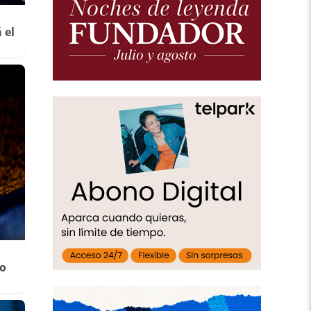
 el
ro