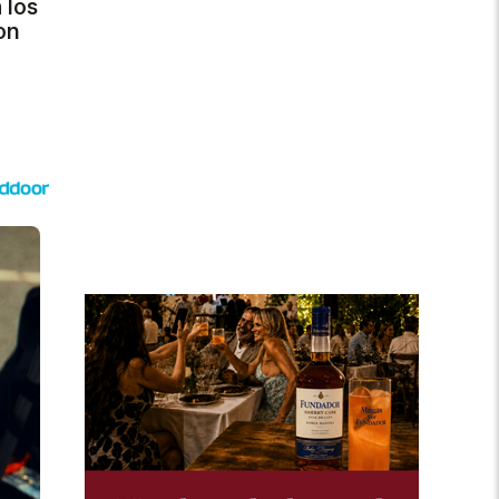
 los
on