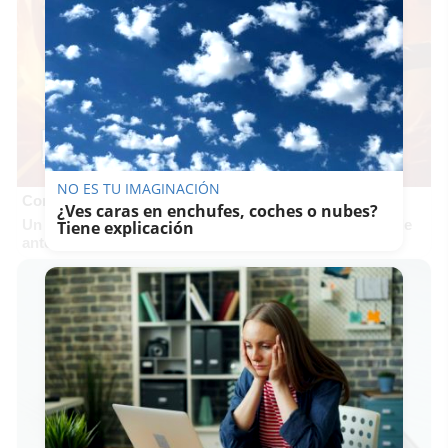
NO ES TU IMAGINACIÓN
Corepunk MMORPG
¿Ves caras en enchufes, coches o nubes?
Un verdadero MMORPG de la vieja escuela ¡Cómo los de
Tiene explicación
antes, pero mejor!