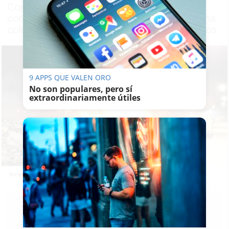
Complejo Ambiental Miramundo para
controlar las llamas que habían generado una
columna de humo visible desde varios puntos
9 APPS QUE VALEN ORO
No son populares, pero sí
extraordinariamente útiles
Incendio en la planta de residuos Miramundo en Puerto Real.
PATRICIA
MERELLO
13/06/2026