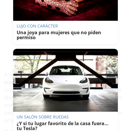
LUJO CON CARÁCTER
Una joya para mujeres que no piden
permiso
A la intervención de los bomberos se sumó la
maquinaria
de la propia planta. Los operarios
colaboraron arrojando arena sobre los materiales
afectados y removiendo los diferentes elementos
combustibles para facilitar su enfriamiento y
permitir que los equipos de emergencia pudieran
UN SALÓN SOBRE RUEDAS
actuar sobre los distintos focos.
¿Y si tu lugar favorito de la casa fuera…
tu Tesla?