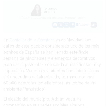
PATRICIA
MERELLO
28/11/2022
Actualizado: 28/11/2022 - 09:44
Guardar
0
Facebook
X
WhatsApp
Copy
Link
En
Castellar de la Frontera
ya es Navidad. Las
calles de este pueblo considerado uno de los más
bonitos de España se han llenado este finde
semana de hinchables y elementos decorativos
para dar el pistoletazo de salida a unas fiestas muy
especiales. Vecinos y visitantes han sido testigos
del encendido del alumbrado, formado por casi
60.000 bombillas led eficientes, así como de un
ambiente "fantástico".
El alcalde del municipio, Adrián Vaca, ha
compartido en sus redes sociales algunos