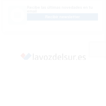
Recibe las últimas novedades en tu
email
Recibir newsletter
Apoya una Andalucía con Voz propia; Protege el
periodismo hecho por periodistas
Hazte socio
SÍGUENOS EN REDES