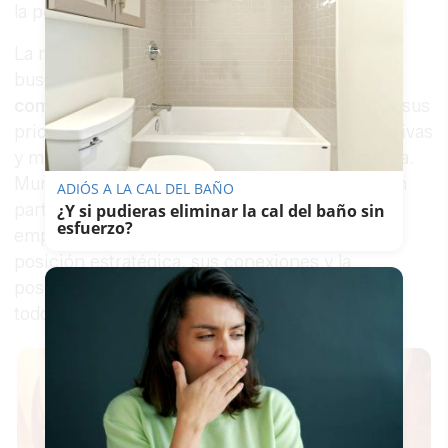
la población.
La realidad ya no afecta únicamente a quienes
buscan una primera residencia. También el
comprador de segunda vivienda
ha cambiado sus
prioridades, ampliando el mapa de zonas atractivas
y modificando el perfil tradicional de la demanda.
Municipios del litoral siguen concentrando gran
ADIÓS A LA CAL DEL BAÑO
parte del interés, pero ciudades como
Jerez
¿Y si pudieras eliminar la cal del baño sin
esfuerzo?
empiezan a
ganar protagonismo
gracias a su
posición estratégica, sus conexiones y la
posibilidad de disfrutar de la provincia durante
todo el año.