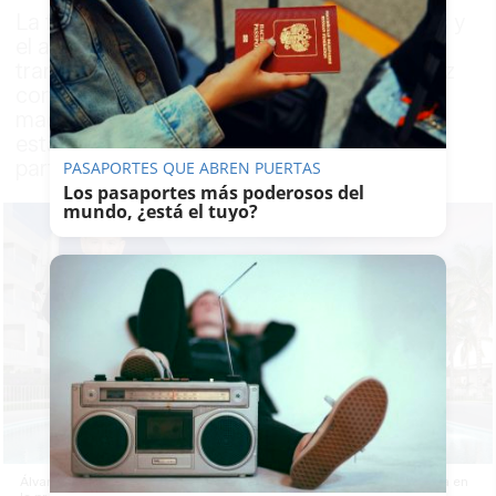
La falta de oferta, el aumento de los costes y
el auge de las segundas residencias están
transformando un sector en el que cada vez
conviven más compradores locales con
madrileños y clientes europeos que buscan
establecerse en la provincia durante buena
parte del año
PASAPORTES QUE ABREN PUERTAS
Los pasaportes más poderosos del
mundo, ¿está el tuyo?
Álvaro Herraiz, de Alegra Homes, habla de la actualidad inmobiliaria en