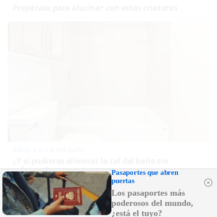
Prepárate para alucinar con estas criaturas
Adiós a la cal del baño
¿Y si pudieras eliminar la cal del baño sin
esfuerzo?
Pasaportes que abren
puertas
Los pasaportes más
poderosos del mundo,
¿está el tuyo?