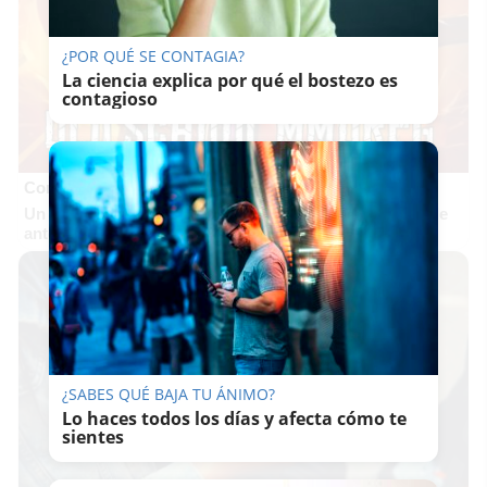
¿POR QUÉ SE CONTAGIA?
La ciencia explica por qué el bostezo es
contagioso
Corepunk MMORPG
Un verdadero MMORPG de la vieja escuela ¡Cómo los de
antes, pero mejor!
¿SABES QUÉ BAJA TU ÁNIMO?
Lo haces todos los días y afecta cómo te
sientes