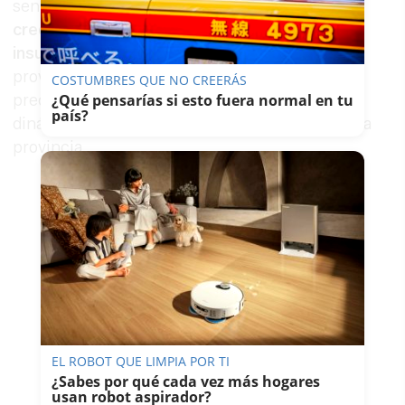
sencilla de resumir: existe una
demanda
creciente frente a una oferta claramente
insuficiente
. Esa descompensación está
provocando un incremento continuado de los
COSTUMBRES QUE NO CREERÁS
precios tanto en venta como en alquiler, una
¿Qué pensarías si esto fuera normal en tu
país?
dinámica que se repite prácticamente en toda la
provincia.
EL ROBOT QUE LIMPIA POR TI
¿Sabes por qué cada vez más hogares
usan robot aspirador?