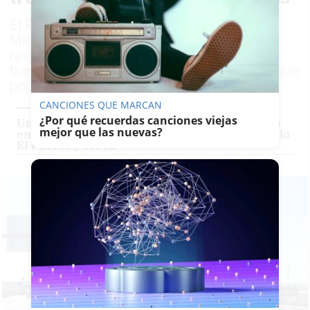
El PP de Cádiz exige explicaciones al
Ministerio de Transportes tras conocer, por
respuesta parlamentaria, que se está
tramitando una modificación del proyecto que
podría afectar a los plazos
CANCIONES QUE MARCAN
¿Por qué recuerdas canciones viejas
Un accidente con un camión dificulta el tráfico
mejor que las nuevas?
en el nudo de Tres Caminos de la A-4 en sentido
El Puerto y Jerez