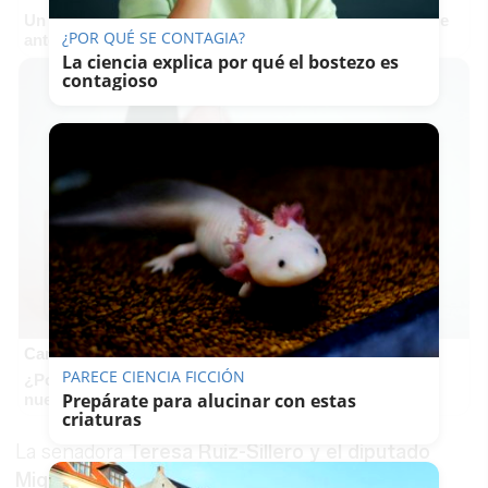
Un verdadero MMORPG de la vieja escuela ¡Cómo los de
¿POR QUÉ SE CONTAGIA?
antes, pero mejor!
La ciencia explica por qué el bostezo es
contagioso
Canciones que marcan
PARECE CIENCIA FICCIÓN
¿Por qué recuerdas canciones viejas mejor que las
Prepárate para alucinar con estas
nuevas?
criaturas
La senadora
Teresa Ruiz-Sillero y el diputado
Miguel Ángel Sastre
han reclamado que se