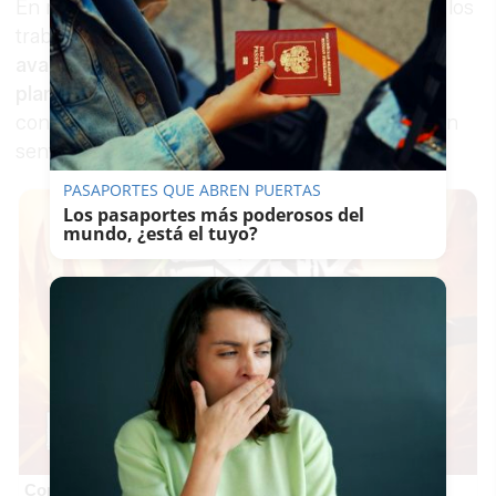
En marzo, ante preguntas sobre las paradas en los
trabajos, el
Ministerio aseguró que la obra
avanzaba "dentro del marco ordinario de
planificación"
y que nada afectaba al plazo
contractual. Ahora, la respuesta oficial apunta en
sentido contrario.
PASAPORTES QUE ABREN PUERTAS
Los pasaportes más poderosos del
mundo, ¿está el tuyo?
Corepunk MMORPG