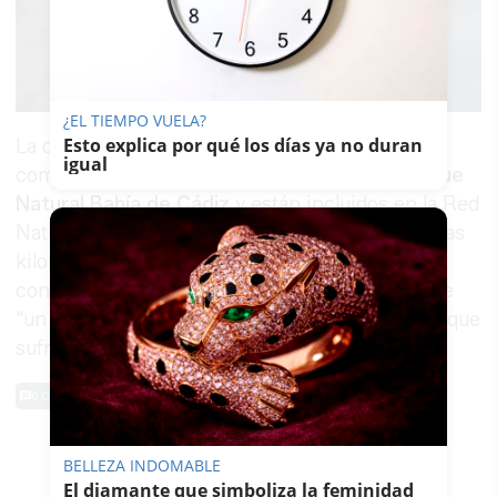
¿EL TIEMPO VUELA?
Esto explica por qué los días ya no duran
La obra se desarrolla además en un entorno
igual
complejo: los
terrenos forman parte del Parque
Natural Bahía de Cádiz
y están incluidos en la Red
Natura 2000. Cualquier demora prolonga las colas
kilométricas que soportan a diario miles de
conductores. Sastre ha calificado la situación de
"un ejemplo más del déficit de infraestructuras que
sufre Cádiz".
0 Comentarios
TE PUEDE INTERESAR
BELLEZA INDOMABLE
El diamante que simboliza la feminidad