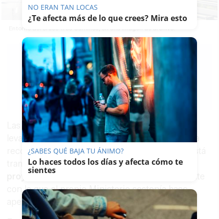
NO ERAN TAN LOCAS
¿Te afecta más de lo que crees? Mira esto
Entorno del cruce Tres Caminos, en una imagen de archivo.
MÍRIAM
BOCANEGRA
03/06/2026
Guardar
0
Facebook
X
WhatsApp
Copy
Link
Las obras del
nudo de Tres Caminos
vuelven a
levantar dudas. El
Ministerio de Transportes
ha
reconocido, en respuesta parlamentaria, que está
¿SABES QUÉ BAJA TU ÁNIMO?
Lo haces todos los días y afecta cómo te
tramitando la
modificación número 1 del
sientes
proyecto
. Una confirmación que choca de frente
con lo que el propio Ministerio sostenía hace
apenas dos meses y medio.