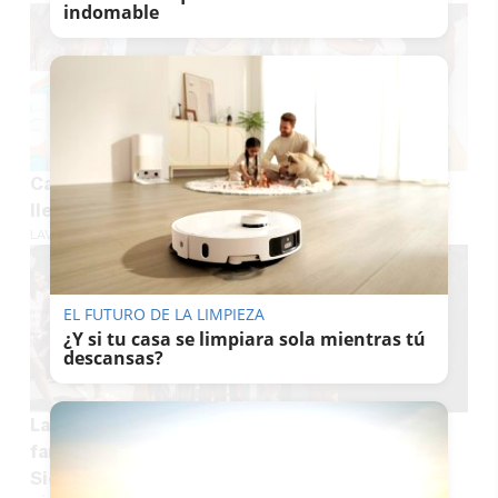
indomable
Carreras de caballos en Sanlúcar: Mangaken se
lleva el premio Diputación y 1.600 euros
LAVOZDELSUR.ES
EL FUTURO DE LA LIMPIEZA
¿Y si tu casa se limpiara sola mientras tú
descansas?
La "pequeña Sevilla" de la costa gaditana:
familias, décadas de veraneo y una 'calle
Sierpes' junto al mar