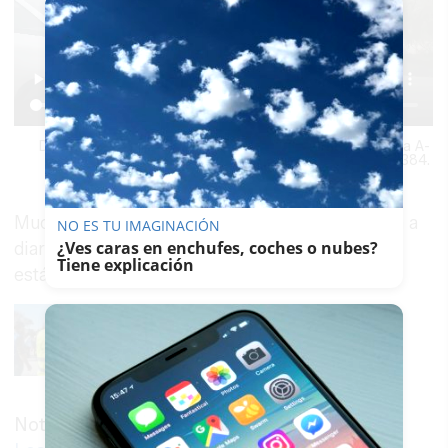
Decenas de tractores se han echado a la carretera en la A-
384.
Muchos trabajadores que utilizan esta carretera a
NO ES TU IMAGINACIÓN
¿Ves caras en enchufes, coches o nubes?
diario para acudir a sus puestos de trabajo se
Tiene explicación
están viendo afectados por esta protesta.
Noticia relacionada