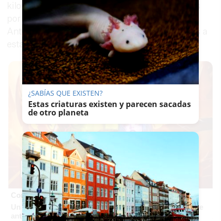
kilométricas, con cantidad de coches detenidos
por la tractorada. La A-384 que une Arcos con
Antequera cuenta con retenciones importantes a
esta hora de la mañana.
¿SABÍAS QUE EXISTEN?
Estas criaturas existen y parecen sacadas
de otro planeta
Corepunk MMORPG
Un verdadero MMORPG de la vieja escuela ¡Cómo los de
antes, pero mejor!