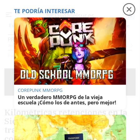
TE PODRÍA INTERESAR
Precio luz
Padre Coraje
Fábrica de botellas
Es noticia
PROVINCIA CÁDIZ
Jerez
Provincia Cádiz
Cádiz
Sevilla
Málaga
Huelva
Granada
Córdoba
Jaén
Se
Ediciones
Provincia Cádiz
COREPUNK MMORPG
Un verdadero MMORPG de la vieja
escuela ¡Cómo los de antes, pero mejor!
Kilométricas retenciones en la
Sierra de Cádiz por la
tractorada: "Hoy no llego al
colegio"