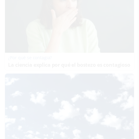
¿Por qué se contagia?
La ciencia explica por qué el bostezo es contagioso