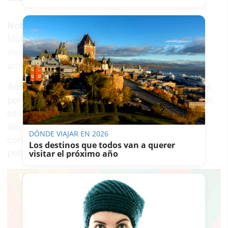
Noticia relacionada
Moreno, muy duro con el Gobierno
desde Bruselas: "Le preocupa la
amnistía y no los agricultores"
Aunque otros sectores se van a ver perjudicados
por esta tractorada de hoy, la situación del campo
es insostenible por la falta de recursos y por la
alarmante sequía. Los agricultores esperan que,
DÓNDE VIAJAR EN 2026
con estas protestas, los políticos atiendan sus
Los destinos que todos van a querer
peticiones.
visitar el próximo año