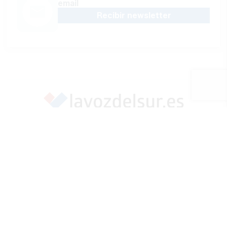
email
Recibir newsletter
Apoya una Andalucía con Voz propia; Protege el
periodismo hecho por periodistas
Hazte socio
SÍGUENOS EN REDES