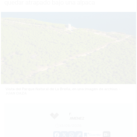
quedar atrapado bajo una alpaca
Vista del Parque Natural de La Breña, en una imagen de archivo. -
JUAN DAZA
F.
JIMÉNEZ
13/06/2026
Guardar
0
Facebook
X
WhatsApp
Copy