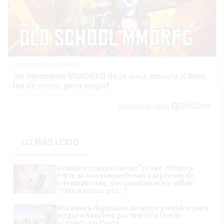
Corepunk MMORPG
Un verdadero MMORPG de la vieja escuela ¡Cómo
los de antes, pero mejor!
DISCOVER WITH
LO MÁS LEÍDO
Grandes compañías se 'roban' clientes
entre sí con sospechosas empresas de
telemarketing, que insultan si les pillas:
"Vete a tomar por..."
Vox busca diputados de otros partidos para
juzgar a Sánchez por traición tras lo
ocurrido en Ceuta