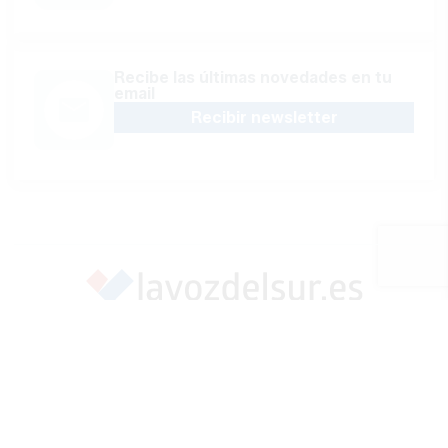
Recibe las últimas novedades en tu
email
Recibir newsletter
Apoya una Andalucía con Voz propia; Protege el
periodismo hecho por periodistas
Hazte socio