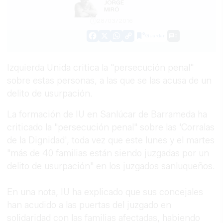
JORGE
MIRÓ
28/03/2016
Guardar
0
Facebook
X
WhatsApp
Copy
Link
Izquierda Unida critica la "persecución penal"
sobre estas personas, a las que se las acusa de un
delito de usurpación.
La formación de IU en Sanlúcar de Barrameda ha
criticado la "persecución penal" sobre las 'Corralas
de la Dignidad', toda vez que este lunes y el martes
"más de 40 familias están siendo juzgadas por un
delito de usurpación" en los juzgados sanluqueños.
En una nota, IU ha explicado que sus concejales
han acudido a las puertas del juzgado en
solidaridad con las familias afectadas, habiendo