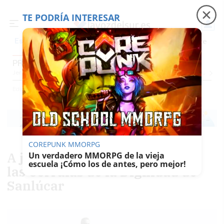
TE PODRÍA INTERESAR
Precio luz
Padre Coraje
Fábrica de botellas
Es noticia
PROVINCIA CÁDIZ
Jerez
Provincia Cádiz
Cádiz
Sevilla
Málaga
Huelva
Granada
Córdoba
Jaén
Se
Ediciones
Provincia Cádiz
COREPUNK MMORPG
A juicio más de 40 familias de
Un verdadero MMORPG de la vieja
escuela ¡Cómo los de antes, pero mejor!
las Corralas de la Dignidad de
Sanlúcar