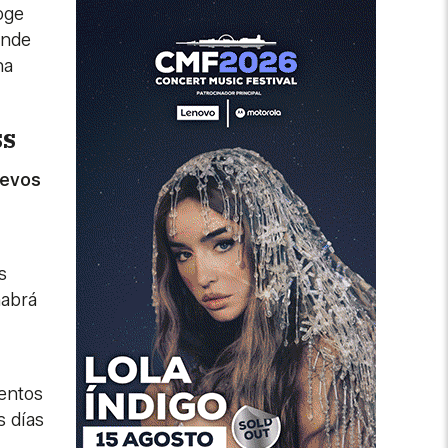
oge
ende
na
ss
uevos
s
habrá
mentos
s días