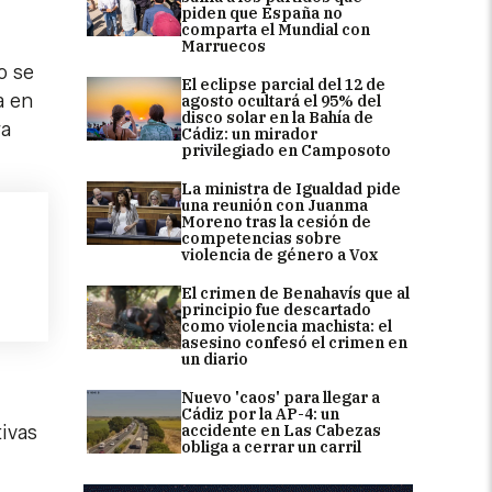
piden que España no
comparta el Mundial con
Marruecos
o se
El eclipse parcial del 12 de
a en
agosto ocultará el 95% del
disco solar en la Bahía de
ra
Cádiz: un mirador
privilegiado en Camposoto
La ministra de Igualdad pide
una reunión con Juanma
Moreno tras la cesión de
competencias sobre
violencia de género a Vox
El crimen de Benahavís que al
principio fue descartado
como violencia machista: el
asesino confesó el crimen en
un diario
Nuevo 'caos' para llegar a
Cádiz por la AP-4: un
accidente en Las Cabezas
tivas
obliga a cerrar un carril