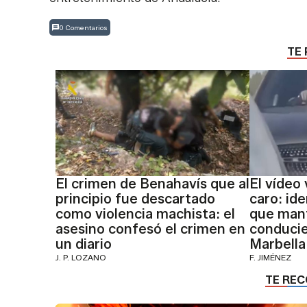
0 Comentarios
TE 
El crimen de Benahavís que al
El vídeo 
principio fue descartado
caro: ide
como violencia machista: el
que mant
asesino confesó el crimen en
conducie
un diario
Marbella
J. P. LOZANO
F. JIMÉNEZ