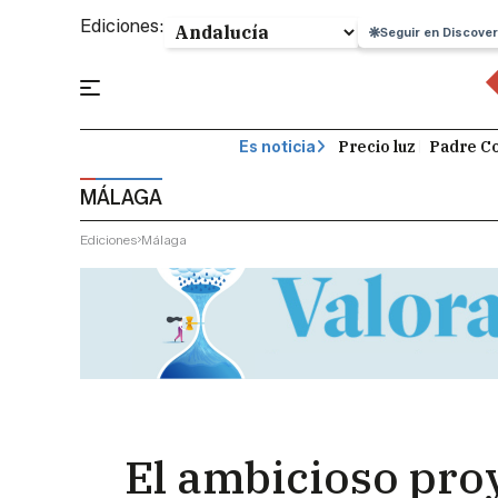
Ediciones:
Seguir en Discover
Precio luz
Padre Co
Es noticia
MÁLAGA
Ediciones
Málaga
El ambicioso proy