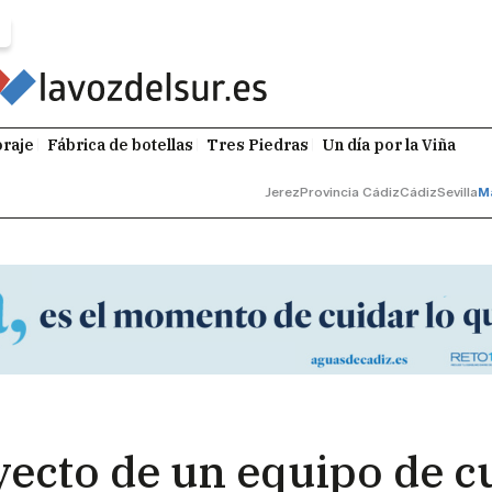
raje
Fábrica de botellas
Tres Piedras
Un día por la Viña
Jerez
Provincia Cádiz
Cádiz
Sevilla
M
ecto de un equipo de c