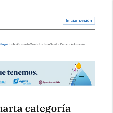
Iniciar sesión
álaga
Huelva
Granada
Córdoba
Jaén
Sevilla Provincia
Almería
uarta categoría