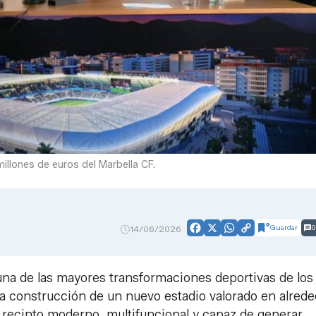
millones de euros del Marbella CF.
Guardar
0
14/06/2026
Facebook
X
WhatsApp
Copy
Link
una de las mayores transformaciones deportivas de los
 la construcción de un nuevo estadio valorado en alred
 recinto moderno, multifuncional y capaz de generar