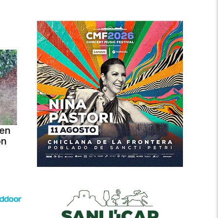
 en
ón