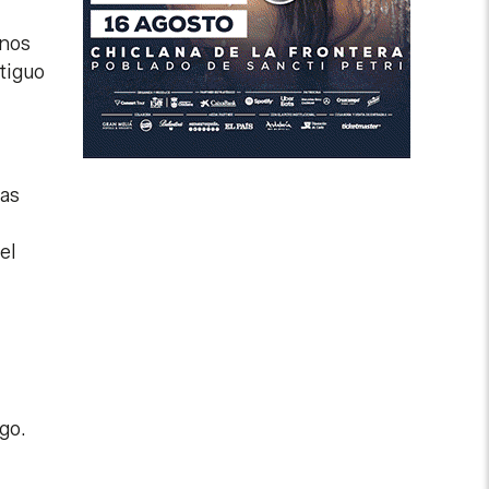
unos
ntiguo
tas
el
go.