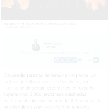
Incendio en Villanueva de los Castillejos, en Huelva. -
DAVID ARJONA/EFE
FRANCISCO
ROMERO
09/06/2026
Actualizado: 09/06/2026 - 13:00
Guardar
0
Facebook
X
WhatsApp
Copy
Link
El
incendio
forestal
declarado en el paraje Los
Turbios de
Villanueva de los Castillejos
, en
Huelva
, no da tregua. Este martes, el fuego ha
superado las
2.000 hectáreas calcinadas
,
mantiene desalojadas a cerca de 300 personas y
ha extendido su radio de afección a nuevos