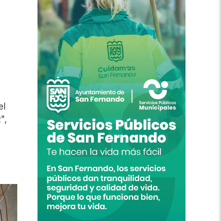
el
",