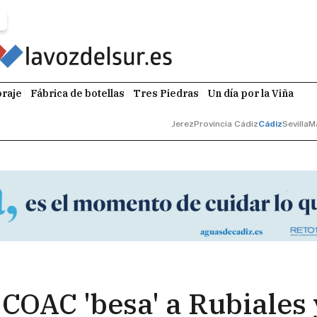
raje
Fábrica de botellas
Tres Piedras
Un día por la Viña
Jerez
Provincia Cádiz
Cádiz
Sevilla
M
 COAC 'besa' a Rubiales