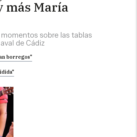
 y más María
s momentos sobre las tablas
naval de Cádiz
ran borregos"
idida"