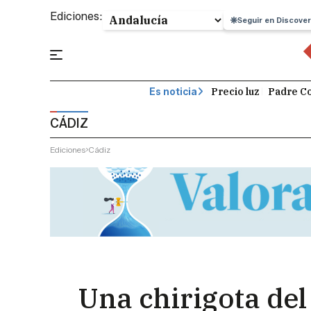
Ediciones:
Seguir en Discover
Precio luz
Padre Co
Es noticia
CÁDIZ
Ediciones
Cádiz
Una chirigota del