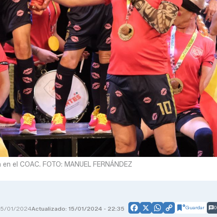
ana en el COAC. FOTO: MANUEL FERNÁNDEZ
Guardar
0
15/01/2024
Actualizado: 15/01/2024 - 22:35
Facebook
X
WhatsApp
Copy