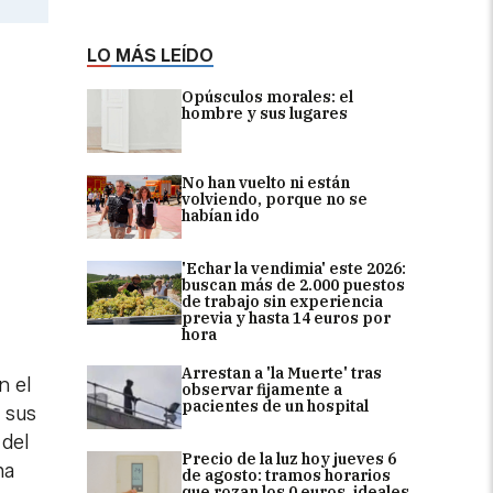
LO MÁS LEÍDO
Opúsculos morales: el
hombre y sus lugares
No han vuelto ni están
volviendo, porque no se
habían ido
'Echar la vendimia' este 2026:
buscan más de 2.000 puestos
de trabajo sin experiencia
previa y hasta 14 euros por
hora
Arrestan a 'la Muerte' tras
n el
observar fijamente a
pacientes de un hospital
 sus
 del
Precio de la luz hoy jueves 6
ha
de agosto: tramos horarios
que rozan los 0 euros, ideales