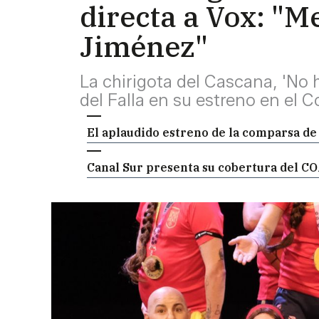
directa a Vox: "
Jiménez"
La chirigota del Cascana, 'No
del Falla en su estreno en el 
El aplaudido estreno de la comparsa de
Canal Sur presenta su cobertura del COA