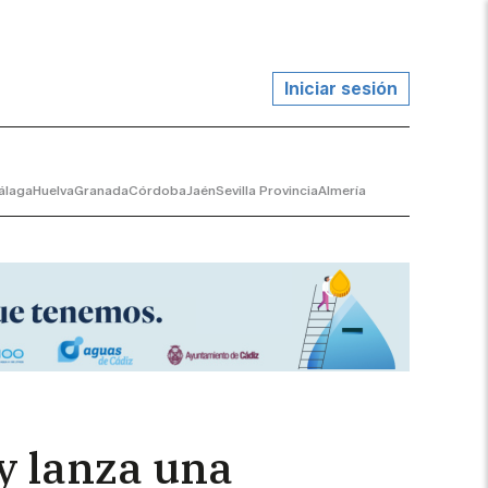
Iniciar sesión
álaga
Huelva
Granada
Córdoba
Jaén
Sevilla Provincia
Almería
 y lanza una