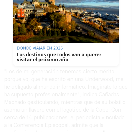
DÓNDE VIAJAR EN 2026
Los destinos que todos van a querer
visitar el próximo año
"Los de mi generación tenemos cierto mérito
porque yo, que he escrito en una Underwood, me
he obligado al mundo informático. Imagínate lo que
ha supuesto profesionalmente", indica Cañadas
Machado gesticulando, mientras que de su bolsillo
asoma un llavero con el logotipo de la Cope. Con
cerca de 14 publicaciones, el periodista vinculado
a la Conferencia Episcopal, admite que la