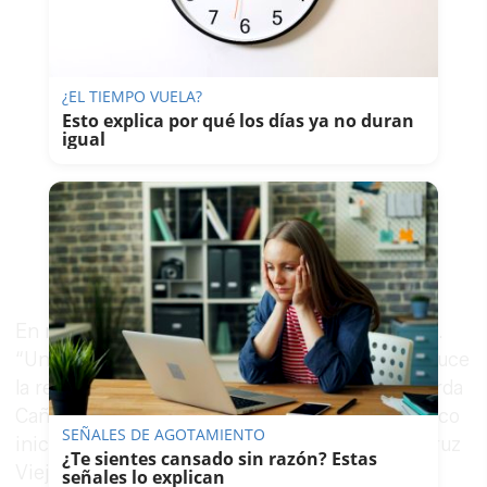
¿EL TIEMPO VUELA?
Esto explica por qué los días ya no duran
igual
En mayo del 68 empieza a funcionar la emisora.
“Un mes y un año significativo, cuando se produce
la revolución de estudiantes en Francia", recuerda
Cañadas Machado. A la par de dicho hito histórico
SEÑALES DE AGOTAMIENTO
inicia su andadura Radio Popular Jerez, en la Cruz
¿Te sientes cansado sin razón? Estas
Vieja, de la que es director. Al mismo tiempo,
señales lo explican