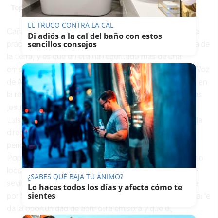
Top pasaportes que te dejan viajar sin visado
EL TRUCO CONTRA LA CAL
Cañadas Machado, canario de nacimiento, cuenta que
Di adiós a la cal del baño con estos
sencillos consejos
prácticamente se ha criado en Andalucía. Se considera de
la tierra, y es que en ella ha regentado más de una
emisora. Comienza su carrera como informador en La Voz
de Andalucía, de Córdoba, periódico en el que se inicia en
la redacción en prensa. Tres años después, el entonces
jesuita y director de Radio Popular de la ciudad califal,
Luis Alemán, le propone mudarse a Galicia e inaugurar la
dirección de una nueva emisora en Vigo. El joven
periodista acepta y se convierte en el jefe de Radio
Popular de la ciudad gallega. Durante su liderazgo como
locutor en el norte de España se casa con una
¿SABES QUÉ BAJA TU ÁNIMO?
sevillana que había paseado más por la calle Larga que
Lo haces todos los días y afecta cómo te
sientes
por Sierpes. En la boda, Luis Alemán le hace otra oferta: le
da la oportunidad de abrir otra emisora y que él,