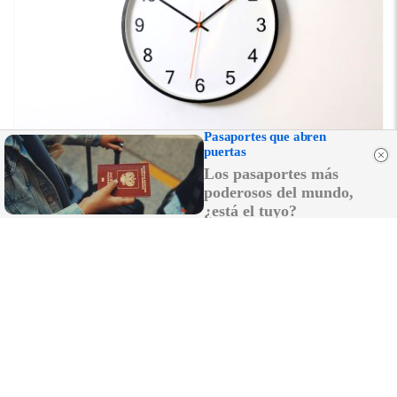
Pasaportes que abren
¿El tiempo vuela?
puertas
Esto explica por qué los días ya no duran igual
Los pasaportes más
poderosos del mundo,
¿está el tuyo?