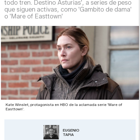
todo tren. Destino Asturias', a series de peso
que siguen activas, como 'Gambito de dama'
o 'Mare of Easttown'
Kate Winslet, protagonista en HBO de la aclamada serie 'Mare of
Easttown'.
EUGENIO
TAPIA