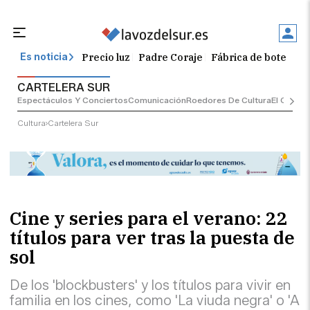
Precio luz
Padre Coraje
Fábrica de botellas
Es noticia
CARTELERA SUR
Espectáculos Y Conciertos
Comunicación
Roedores De Cultura
El Censo
Cultura
Cartelera Sur
Cine y series para el verano: 22
títulos para ver tras la puesta de
sol
De los 'blockbusters' y los títulos para vivir en
familia en los cines, como 'La viuda negra' o 'A