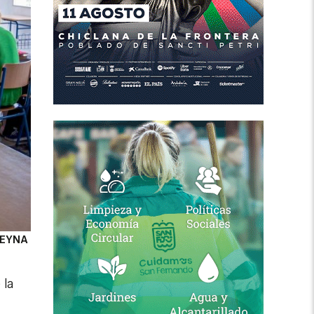
EYNA
 la