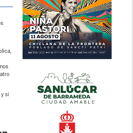
os
lica,
emos
atro
y si