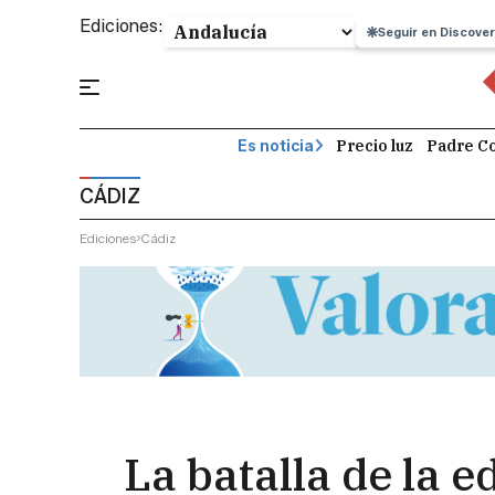
Ediciones:
Seguir en Discover
Precio luz
Padre Co
Es noticia
CÁDIZ
Ediciones
Cádiz
La batalla de la 