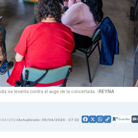
iz se levanta contra el auge de la concertada. -
REYNA
Guardar
0
/04/2024
Actualizado: 06/04/2024 - 07:32
Facebook
X
WhatsApp
Copy
Link