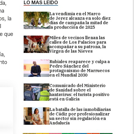
LO MÁS LEÍDO
da,
na
La vendimia en el Marco
s, la
de Jerez alcanza en solo diez
días de campaña la mitad de
3
la producción de 2025
de que
Miles de vecinos llenan las
calles de Los Palacios para
acompañar a su patrona, la
Virgen de las Nieves
ía,
Rubiales reaparece y culpa a
nto
Pedro Sánchez del
protagonismo de Marruecos
en el Mundial 2030
Comunicado del Ministerio
de Sanidad sobre el
hantavirus: el turista positivo
está en Galicia
La batalla de las inmobiliarias
de Cádiz por profesionalizar
un sector sin regulación en
Andalucía