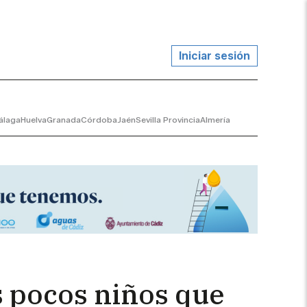
Iniciar sesión
álaga
Huelva
Granada
Córdoba
Jaén
Sevilla Provincia
Almería
os pocos niños que