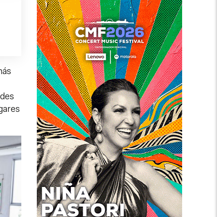
más
ades
gares