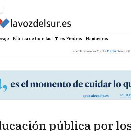
raje
Fábrica de botellas
Tres Piedras
Hantavirus
Jerez
Provincia Cádiz
Cádiz
Sevilla
M
educación pública por l