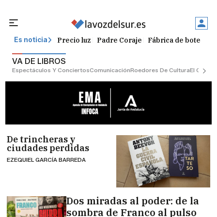
Precio luz
Padre Coraje
Fábrica de botellas
Es noticia
VA DE LIBROS
Espectáculos Y Conciertos
Comunicación
Roedores De Cultura
El Censo
De trincheras y
ciudades perdidas
EZEQUIEL GARCÍA BARREDA
Dos miradas al poder: de la
sombra de Franco al pulso