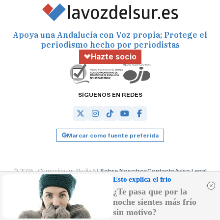
Apoya una Andalucía con Voz propia; Protege el
periodismo hecho por periodistas
Hazte socio
SÍGUENOS EN REDES
Marcar como fuente preferida
© 2026 Comunicasur Media SL
Sobre Nosotros
Contacto
Aviso Legal
Política de Cookies
RSS
Desarrollado por
OA Cloud
Esto explica el frío
¿Te pasa que por la
noche sientes más frío
sin motivo?