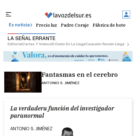
Precio luz
Padre Coraje
Fábrica de botellas
Es noticia
LA SEÑAL ERRANTE
Editorial
Cartas Y Vídeos
El Dedo En La Llaga
Caspa
Un Recién Llegado
Ciu
Fantasmas en el cerebro
ANTONIO S. JIMÉNEZ
La verdadera función del investigador
paranormal
ANTONIO S. JIMÉNEZ