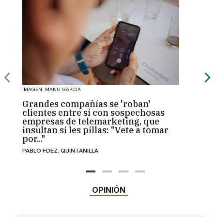
IMAGEN: MANU GARCÍA
IMAGEN:
Grandes compañías se 'roban'
La Gr
clientes entre sí con sospechosas
tertu
empresas de telemarketing, que
'pueb
insultan si les pillas: "Vete a tomar
una 
por..."
JUAN C
PABLO FDEZ. QUINTANILLA
OPINIÓN