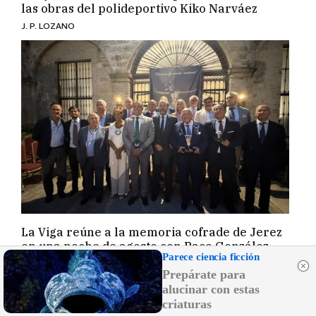
las obras del polideportivo Kiko Narváez
J. P. LOZANO
La Viga reúne a la memoria cofrade de Jerez
en una noche de agosto con Paco González
Parece ciencia ficción
como protagonista
Prepárate para
KIKO ABUÍN
alucinar con estas
criaturas