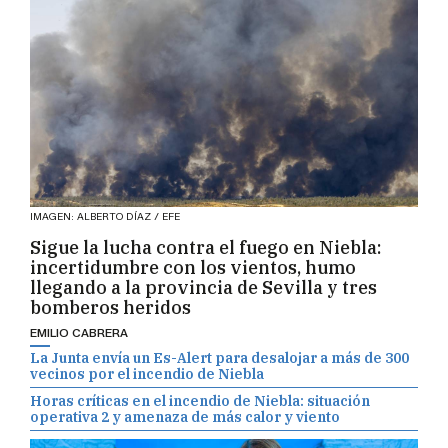
IMAGEN: ALBERTO DÍAZ / EFE
Sigue la lucha contra el fuego en Niebla:
incertidumbre con los vientos, humo
llegando a la provincia de Sevilla y tres
bomberos heridos
EMILIO CABRERA
La Junta envía un Es-Alert para desalojar a más de 300
vecinos por el incendio de Niebla
Horas críticas en el incendio de Niebla: situación
operativa 2 y amenaza de más calor y viento