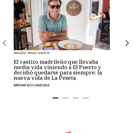
IMAGEN: MANU GARCÍA
IMAGEN:
El castizo madrileño que llevaba
Solid
media vida viniendo a El Puerto y
barri
decidió quedarse para siempre: la
mayor
nueva vida de La Peseta
vien
MÍRIAM BOCANEGRA
JORGE 