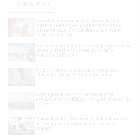
LO MÁS LEÍDO
Grandes compañías se 'roban' clientes
entre sí con sospechosas empresas de
telemarketing, que insultan si les pillas:
"Vete a tomar por..."
Vox busca diputados de otros partidos para
juzgar a Sánchez por traición tras lo
ocurrido en Ceuta
Pedro Pacheco estará en el programa
'Malas Lenguas' de TVE este sábado
Desalojan un centro comercial en la
provincia de Sevilla por el rápido avance de
un fuego
Multas de hasta 500 euros y seis puntos: las
infracciones más típicas del verano al
volante