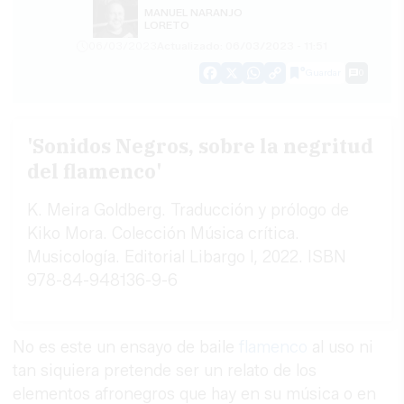
MANUEL NARANJO
LORETO
06/03/2023
Actualizado: 06/03/2023 - 11:51
Guardar
0
Facebook
X
WhatsApp
Copy
Link
'Sonidos Negros, sobre la negritud
del flamenco'
K. Meira Goldberg. Traducción y prólogo de
Kiko Mora. Colección Música crítica.
Musicología. Editorial Libargo l, 2022. ISBN
978-84-948136-9-6
No es este un ensayo de baile
flamenco
al uso ni
tan siquiera pretende ser un relato de los
elementos afronegros que hay en su música o en