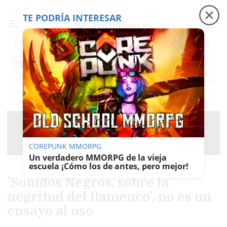
TE PODRÍA INTERESAR
Precio luz
Padre Coraje
Fábrica de botellas
Es noticia
CULTURA
Espectáculos Y Conciertos
Comunicación
Roedores De Cultura
El Censo
Cultura
COREPUNK MMORPG
Un verdadero MMORPG de la vieja
escuela ¡Cómo los de antes, pero mejor!
'Sonidos Negros, sobre la
negritud del flamenco', no es un
ensayo al uso