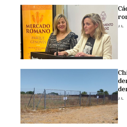
Cá
ro
J. L.
Ch
de
de
J. L.