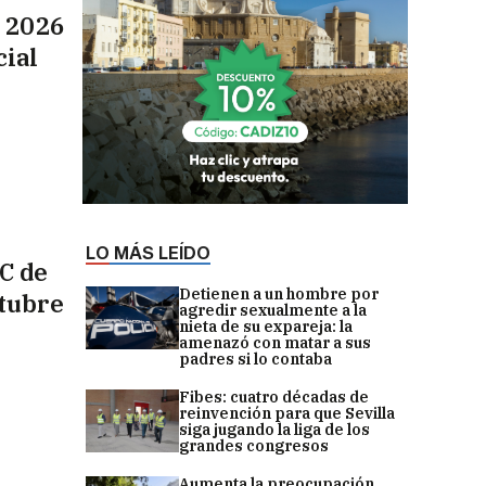
a 2026
cial
LO MÁS LEÍDO
C de
Detienen a un hombre por
ctubre
agredir sexualmente a la
nieta de su expareja: la
amenazó con matar a sus
padres si lo contaba
Fibes: cuatro décadas de
reinvención para que Sevilla
siga jugando la liga de los
grandes congresos
Aumenta la preocupación