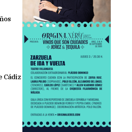
años
e Cádiz