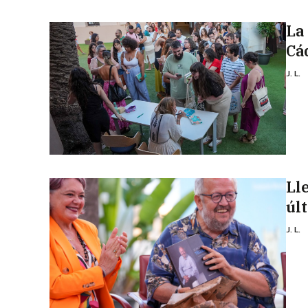
La
Cá
J. L.
Ll
úl
J. L.