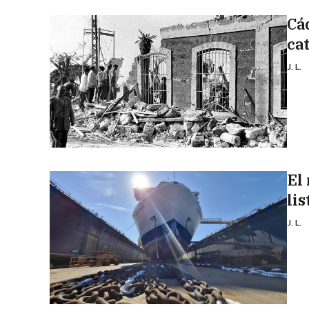
Cá
ca
J. L.
El
li
J. L.