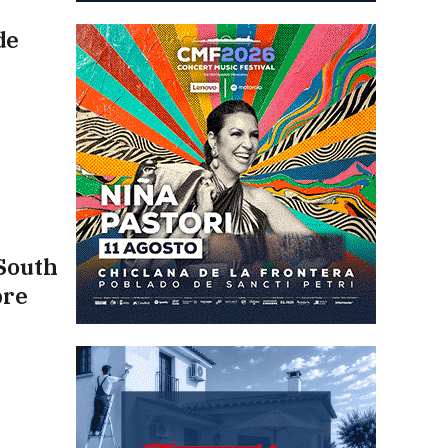
de
 South
bre