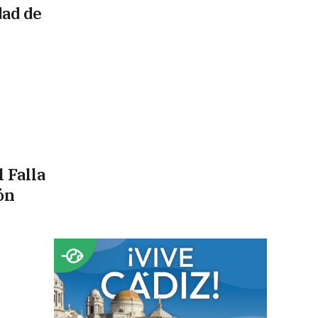
dad de
 Falla
ón