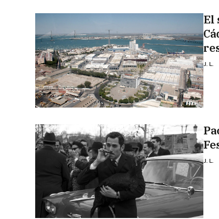
El 
Cá
re
J. L.
Pa
Fe
J. L.