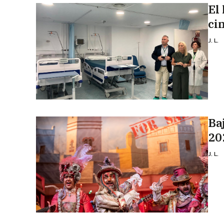
El
ci
J. L.
Ba
20
J. L.