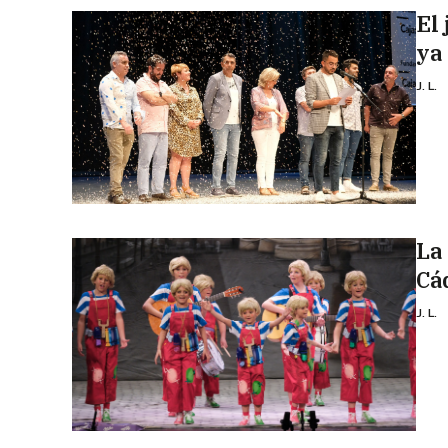
El
ya
J. L.
La
Cá
J. L.