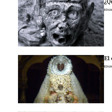
¿Q
EDUA
El
EDUA