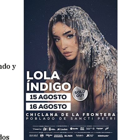
ndo y
dos