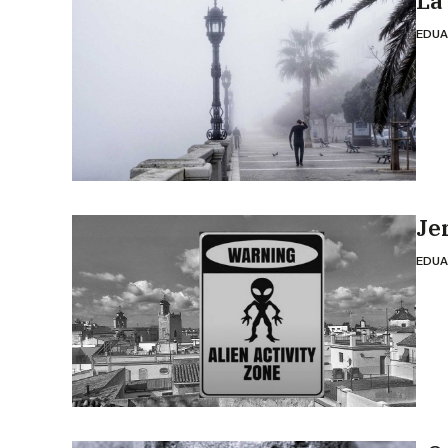
La
EDUA
Je
EDUA