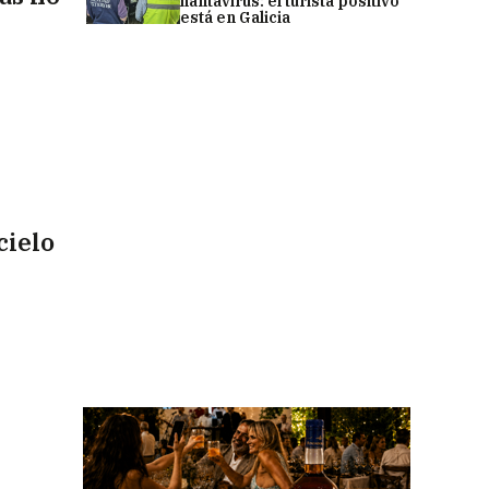
hantavirus: el turista positivo
está en Galicia
cielo