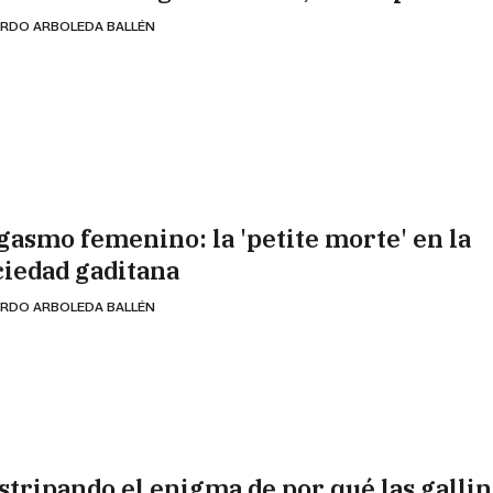
RDO ARBOLEDA BALLÉN
gasmo femenino: la 'petite morte' en la
ciedad gaditana
RDO ARBOLEDA BALLÉN
stripando el enigma de por qué las gallin