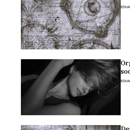
EDUA
Or
so
EDUA
De