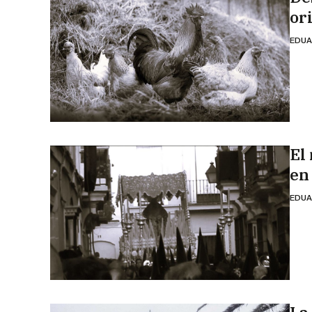
or
EDUA
El
en
EDUA