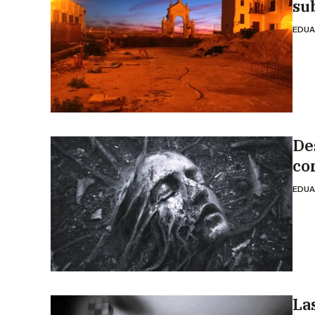
su
EDUA
De
co
EDUA
La