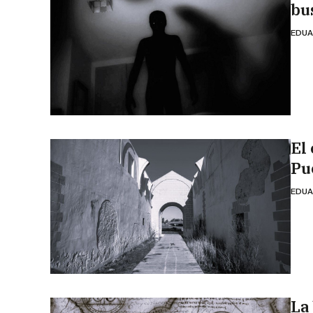
bu
EDUA
El
Pu
EDUA
La