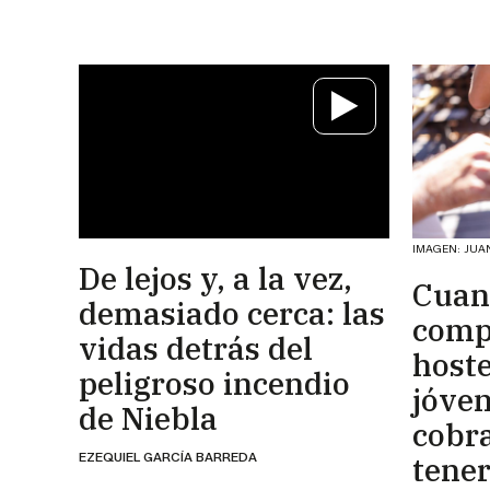
IMAGEN: JUA
De lejos y, a la vez,
Cuan
demasiado cerca: las
comp
vidas detrás del
hoste
peligroso incendio
jóven
de Niebla
cobr
EZEQUIEL GARCÍA BARREDA
tener