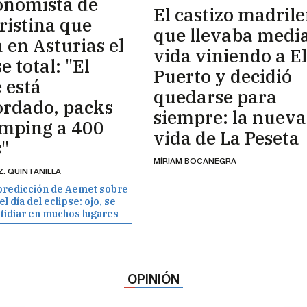
onomista de
El castizo madril
Cristina que
que llevaba medi
 en Asturias el
vida viniendo a El
e total: "El
Puerto y decidió
 está
quedarse para
ordado, packs
siempre: la nueva
amping a 400
vida de La Peseta
"
MÍRIAM BOCANEGRA
Z. QUINTANILLA
predicción de Aemet sobre
l día del eclipse: ojo, se
tidiar en muchos lugares
OPINIÓN