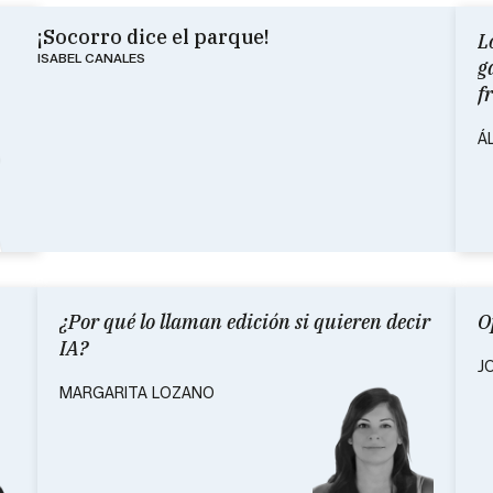
¡Socorro dice el parque!
L
ISABEL CANALES
g
f
Á
¿Por qué lo llaman edición si quieren decir
O
IA?
J
MARGARITA LOZANO