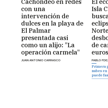
Cachondeo en redes
El ec
con una
Isla 
intervención de
busca
dulces en la playa de
eclips
El Palmar
Norte
presentada casi
desb
como un alijo: "La
de c
operación carmela"
euros
JUAN ANTONIO CARRASCO
PABLO FDE
Primera 
nubes en e
puede fas