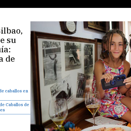
ilbao,
e su
ía:
a de
 de caballos en
 de Caballos de
nes